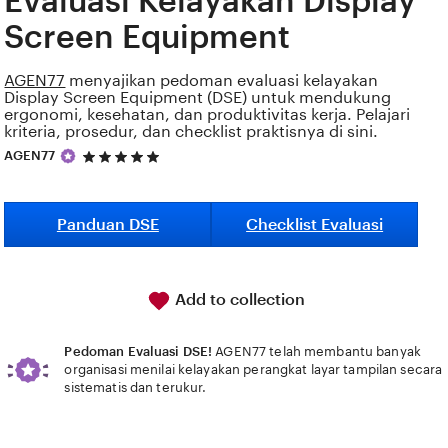
Evaluasi Kelayakan Display
Screen Equipment
AGEN77
menyajikan pedoman evaluasi kelayakan
Display Screen Equipment (DSE) untuk mendukung
ergonomi, kesehatan, dan produktivitas kerja. Pelajari
kriteria, prosedur, dan checklist praktisnya di sini.
5
AGEN77
out
of
5
stars
Panduan DSE
Checklist Evaluasi
Add to collection
Pedoman Evaluasi DSE!
AGEN77 telah membantu banyak
organisasi menilai kelayakan perangkat layar tampilan secara
sistematis dan terukur.