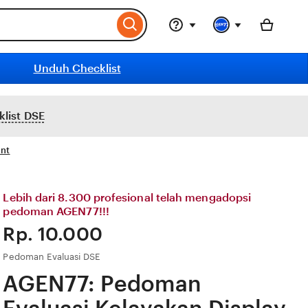
Unduh Checklist
list DSE
ent
Lebih dari 8.300 profesional telah mengadopsi
pedoman AGEN77!!!
Price:
Rp. 10.000
Pedoman Evaluasi DSE
AGEN77: Pedoman