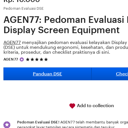
Pedoman Evaluasi DSE
AGEN77: Pedoman Evaluasi 
Display Screen Equipment
AGEN77
menyajikan pedoman evaluasi kelayakan Display
(DSE) untuk mendukung ergonomi, kesehatan, dan produkti
kriteria, prosedur, dan checklist praktisnya di sini.
5
AGEN77
out
of
5
Panduan DSE
Check
stars
Add to collection
Pedoman Evaluasi DSE!
AGEN77 telah membantu banyak organi
perangkat layar tampilan secara sistematis dan terukur.