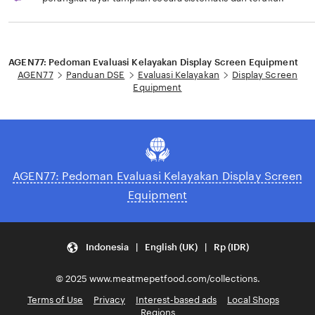
Loading...
AGEN77: Pedoman Evaluasi Kelayakan Display Screen Equipment
AGEN77
Panduan DSE
Evaluasi Kelayakan
Display Screen
Equipment
AGEN77: Pedoman Evaluasi Kelayakan Display Screen
Equipment
Indonesia | English (UK) | Rp (IDR)
© 2025 www.meatmepetfood.com/collections.
Terms of Use
Privacy
Interest-based ads
Local Shops
Regions