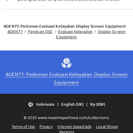
Loading...
AGEN77: Pedoman Evaluasi Kelayakan Display Screen Equipment
AGEN77
Panduan DSE
Evaluasi Kelayakan
Display Screen
Equipment
AGEN77: Pedoman Evaluasi Kelayakan Display Screen
Equipment
Indonesia | English (UK) | Rp (IDR)
© 2025 www.meatmepetfood.com/collections.
Terms of Use
Privacy
Interest-based ads
Local Shops
Regions