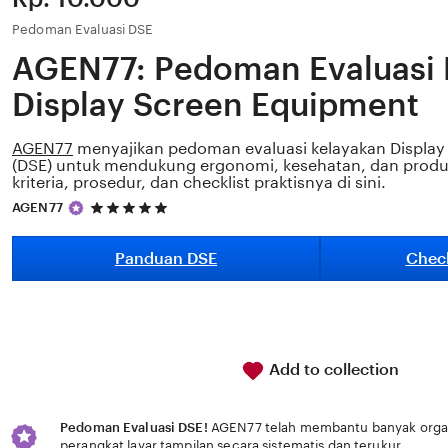
Pedoman Evaluasi DSE
AGEN77: Pedoman Evaluasi 
Display Screen Equipment
AGEN77
menyajikan pedoman evaluasi kelayakan Display
(DSE) untuk mendukung ergonomi, kesehatan, dan produkti
kriteria, prosedur, dan checklist praktisnya di sini.
5
AGEN77
out
of
5
Panduan DSE
Check
stars
Add to collection
Pedoman Evaluasi DSE!
AGEN77 telah membantu banyak organi
perangkat layar tampilan secara sistematis dan terukur.