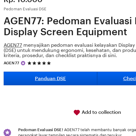
Pedoman Evaluasi DSE
AGEN77: Pedoman Evaluasi 
Display Screen Equipment
AGEN77
menyajikan pedoman evaluasi kelayakan Display
(DSE) untuk mendukung ergonomi, kesehatan, dan produkti
kriteria, prosedur, dan checklist praktisnya di sini.
5
AGEN77
out
of
5
Panduan DSE
Check
stars
Add to collection
Pedoman Evaluasi DSE!
AGEN77 telah membantu banyak organi
perangkat layar tampilan secara sistematis dan terukur.