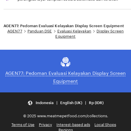
Loading...
AGEN77: Pedoman Evaluasi Kelayakan Display Screen Equipment
AGEN77
Panduan DSE
Evaluasi Kelayakan
Display Screen
Equipment
AGEN77: Pedoman Evaluasi Kelayakan Display Screen
Equipment
Indonesia | English (UK) | Rp (IDR)
© 2025 www.meatmepetfood.com/collections.
Terms of Use
Privacy
Interest-based ads
Local Shops
Regions