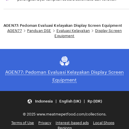
Loading...
AGEN77: Pedoman Evaluasi Kelayakan Display Screen Equipment
AGEN77
Panduan DSE
Evaluasi Kelayakan
Display Screen
Equipment
AGEN77: Pedoman Evaluasi Kelayakan Display Screen
Equipment
Indonesia | English (UK) | Rp (IDR)
© 2025 www.meatmepetfood.com/collections.
Terms of Use
Privacy
Interest-based ads
Local Shops
Regions