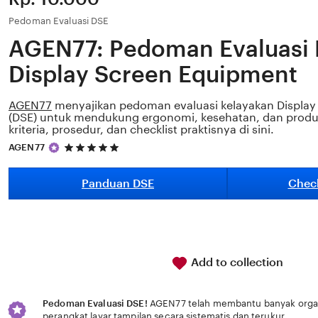
Pedoman Evaluasi DSE
AGEN77: Pedoman Evaluasi 
Display Screen Equipment
AGEN77
menyajikan pedoman evaluasi kelayakan Display
(DSE) untuk mendukung ergonomi, kesehatan, dan produkti
kriteria, prosedur, dan checklist praktisnya di sini.
5
AGEN77
out
of
5
Panduan DSE
Check
stars
Add to collection
Pedoman Evaluasi DSE!
AGEN77 telah membantu banyak organi
perangkat layar tampilan secara sistematis dan terukur.