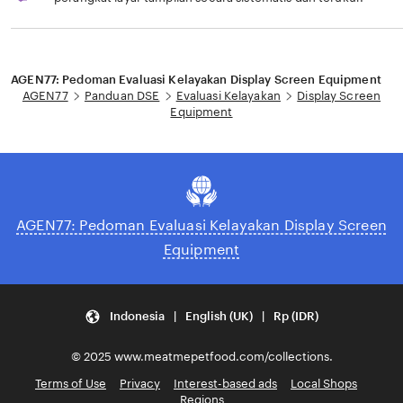
Loading...
AGEN77: Pedoman Evaluasi Kelayakan Display Screen Equipment
AGEN77
Panduan DSE
Evaluasi Kelayakan
Display Screen
Equipment
AGEN77: Pedoman Evaluasi Kelayakan Display Screen
Equipment
Indonesia | English (UK) | Rp (IDR)
© 2025 www.meatmepetfood.com/collections.
Terms of Use
Privacy
Interest-based ads
Local Shops
Regions