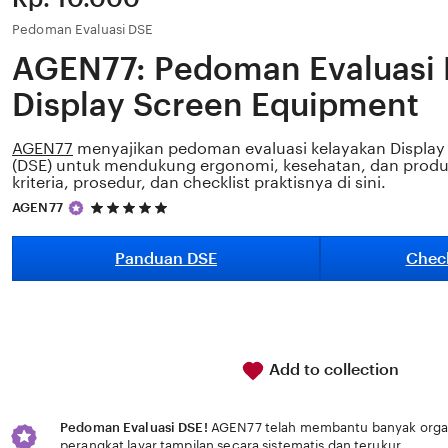
Pedoman Evaluasi DSE
AGEN77: Pedoman Evaluasi 
Display Screen Equipment
AGEN77
menyajikan pedoman evaluasi kelayakan Display
(DSE) untuk mendukung ergonomi, kesehatan, dan produkti
kriteria, prosedur, dan checklist praktisnya di sini.
5
AGEN77
out
of
5
Panduan DSE
Check
stars
Add to collection
Pedoman Evaluasi DSE!
AGEN77 telah membantu banyak organi
perangkat layar tampilan secara sistematis dan terukur.