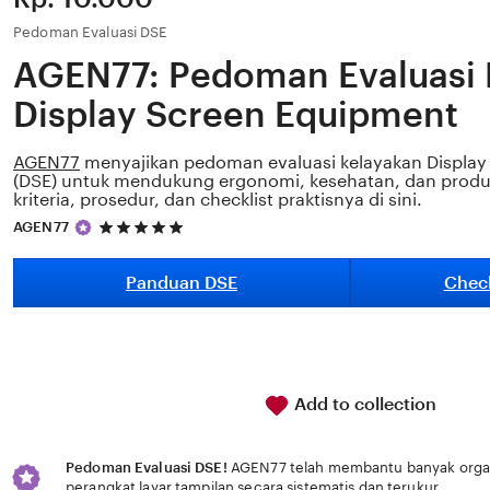
Pedoman Evaluasi DSE
AGEN77: Pedoman Evaluasi 
Display Screen Equipment
AGEN77
menyajikan pedoman evaluasi kelayakan Display
(DSE) untuk mendukung ergonomi, kesehatan, dan produkti
kriteria, prosedur, dan checklist praktisnya di sini.
5
AGEN77
out
of
5
Panduan DSE
Check
stars
Add to collection
Pedoman Evaluasi DSE!
AGEN77 telah membantu banyak organi
perangkat layar tampilan secara sistematis dan terukur.