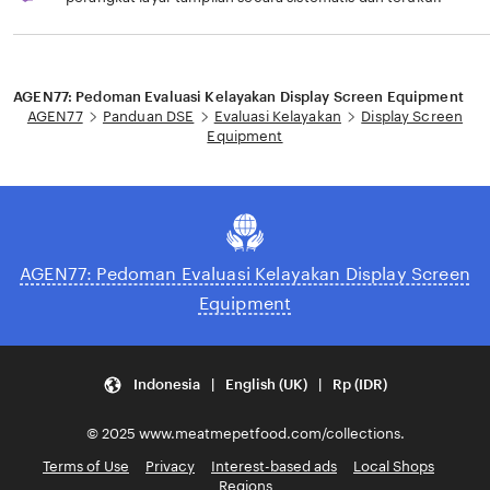
Loading...
AGEN77: Pedoman Evaluasi Kelayakan Display Screen Equipment
AGEN77
Panduan DSE
Evaluasi Kelayakan
Display Screen
Equipment
AGEN77: Pedoman Evaluasi Kelayakan Display Screen
Equipment
Indonesia | English (UK) | Rp (IDR)
© 2025 www.meatmepetfood.com/collections.
Terms of Use
Privacy
Interest-based ads
Local Shops
Regions