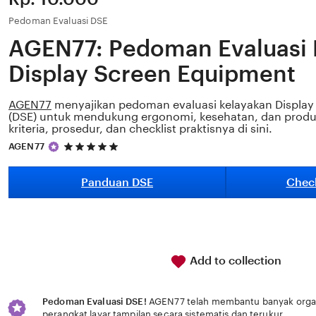
Pedoman Evaluasi DSE
AGEN77: Pedoman Evaluasi 
Display Screen Equipment
AGEN77
menyajikan pedoman evaluasi kelayakan Display
(DSE) untuk mendukung ergonomi, kesehatan, dan produkti
kriteria, prosedur, dan checklist praktisnya di sini.
5
AGEN77
out
of
5
Panduan DSE
Check
stars
Add to collection
Pedoman Evaluasi DSE!
AGEN77 telah membantu banyak organi
perangkat layar tampilan secara sistematis dan terukur.