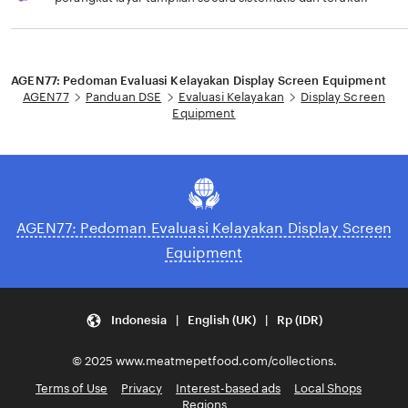
Loading...
AGEN77: Pedoman Evaluasi Kelayakan Display Screen Equipment
AGEN77
Panduan DSE
Evaluasi Kelayakan
Display Screen
Equipment
AGEN77: Pedoman Evaluasi Kelayakan Display Screen
Equipment
Indonesia | English (UK) | Rp (IDR)
© 2025 www.meatmepetfood.com/collections.
Terms of Use
Privacy
Interest-based ads
Local Shops
Regions