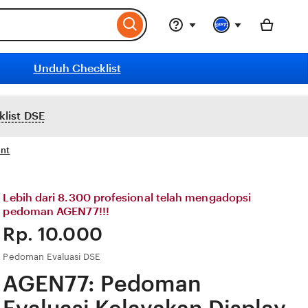
Unduh Checklist
list DSE
ent
Lebih dari 8.300 profesional telah mengadopsi
pedoman AGEN77!!!
Price:
Rp. 10.000
Pedoman Evaluasi DSE
AGEN77: Pedoman