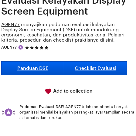
Evaluasi Kelayakan Display
Screen Equipment
AGEN77
menyajikan pedoman evaluasi kelayakan
Display Screen Equipment (DSE) untuk mendukung
ergonomi, kesehatan, dan produktivitas kerja. Pelajari
kriteria, prosedur, dan checklist praktisnya di sini.
5
AGEN77
out
of
5
stars
Panduan DSE
Checklist Evaluasi
Add to collection
Pedoman Evaluasi DSE!
AGEN77 telah membantu banyak
organisasi menilai kelayakan perangkat layar tampilan secara
sistematis dan terukur.