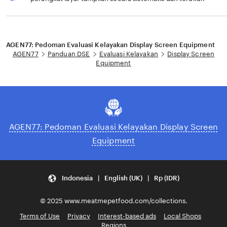
Loading...
AGEN77: Pedoman Evaluasi Kelayakan Display Screen Equipment
AGEN77
Panduan DSE
Evaluasi Kelayakan
Display Screen
Equipment
AGEN77: Pedoman Evaluasi Kelayakan Display Screen
Equipment
Indonesia | English (UK) | Rp (IDR)
© 2025 www.meatmepetfood.com/collections.
Terms of Use
Privacy
Interest-based ads
Local Shops
Regions