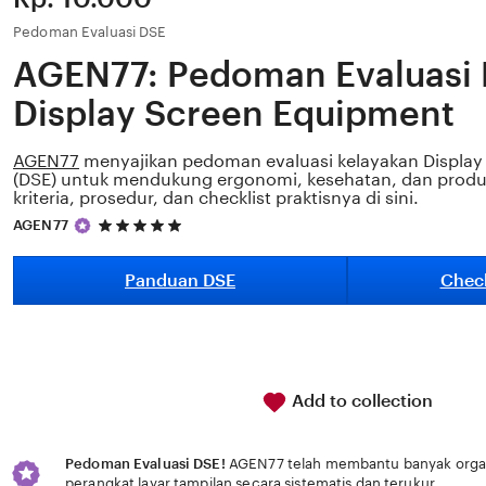
Pedoman Evaluasi DSE
AGEN77: Pedoman Evaluasi 
Display Screen Equipment
AGEN77
menyajikan pedoman evaluasi kelayakan Display
(DSE) untuk mendukung ergonomi, kesehatan, dan produkti
kriteria, prosedur, dan checklist praktisnya di sini.
5
AGEN77
out
of
5
Panduan DSE
Check
stars
Add to collection
Pedoman Evaluasi DSE!
AGEN77 telah membantu banyak organi
perangkat layar tampilan secara sistematis dan terukur.